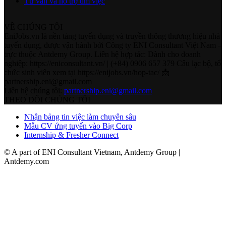
Tư vấn và hỗ trợ tìm việc
VỀ CHÚNG TÔI
EniJobs.vn là nền tảng tuyển dụng và truyền thông thương hiệu nhà
tuyển dụng, được vận hành bởi Công ty ENI Consultant Việt Nam –
trực thuộc Antdemy Group. Liên hệ hợp tác: Dành cho doanh
nghiệp: https://eniconsultant.vn/ | (+84) 0906 657 379 Câu lạc bộ, tổ
chức sinh viên xem tại https://enijobs.vn/hop-tac/ 📩
partnership.eni@gmail.com
Liên hệ chúng tôi:
partnership.eni@gmail.com
THEO DÕI CHÚNG TÔI
Nhận bảng tin việc làm chuyên sâu
Mẫu CV ứng tuyển vào Big Corp
Internship & Fresher Connect
© A part of ENI Consultant Vietnam, Antdemy Group |
Antdemy.com