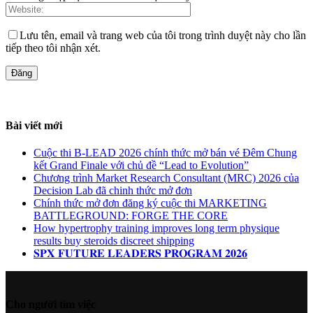
Lưu tên, email và trang web của tôi trong trình duyệt này cho lần
tiếp theo tôi nhận xét.
Bài viết mới
Cuộc thi B-LEAD 2026 chính thức mở bán vé Đêm Chung
kết Grand Finale với chủ đề “Lead to Evolution”
Chương trình Market Research Consultant (MRC) 2026 của
Decision Lab đã chinh thức mở đơn
Chính thức mở đơn đăng ký cuộc thi MARKETING
BATTLEGROUND: FORGE THE CORE
How hypertrophy training improves long term physique
results buy steroids discreet shipping
𝐒𝐏𝐗 𝐅𝐔𝐓𝐔𝐑𝐄 𝐋𝐄𝐀𝐃𝐄𝐑𝐒 𝐏𝐑𝐎𝐆𝐑𝐀𝐌 𝟐𝟎𝟐𝟔
Cho người tìm việc