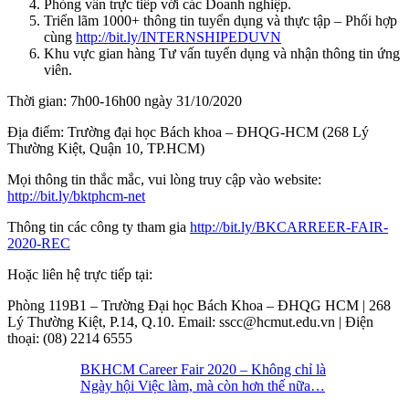
Phỏng vấn trực tiếp với các Doanh nghiệp.
Triển lãm 1000+ thông tin tuyển dụng và thực tập – Phối hợp
cùng
http://bit.ly/INTERNSHIPEDUVN
Khu vực gian hàng Tư vấn tuyển dụng và nhận thông tin ứng
viên.
Thời gian: 7h00-16h00 ngày 31/10/2020
Địa điểm: Trường đại học Bách khoa – ĐHQG-HCM (268 Lý
Thường Kiệt, Quận 10, TP.HCM)
Mọi thông tin thắc mắc, vui lòng truy cập vào website:
http://bit.ly/bktphcm-net
Thông tin các công ty tham gia
http://bit.ly/BKCARREER-FAIR-
2020-REC
Hoặc liên hệ trực tiếp tại:
Phòng 119B1 – Trường Đại học Bách Khoa – ĐHQG HCM | 268
Lý Thường Kiệt, P.14, Q.10. Email:
sscc@hcmut.edu.vn
| Điện
thoại: (08) 2214 6555
BKHCM Career Fair 2020 – Không chỉ là
Ngày hội Việc làm, mà còn hơn thế nữa…