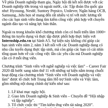
Về phía Doanh nghiệp tham gia, Ngày hội đã kết nối được với các
Doanh nghiệp lớn trong và ngoài nước, các Tập đoàn Đa quốc gia
như: Hyosung, Nestlé, Suntory Pepsico, Unilever, Ngân hàng OCB,
Samsung,..hứa hẹn sẽ mang đến rất nhiều vị trí với mức lương tốt
cho các bạn sinh viên đang tìm kiếm công việc phù hợp với chuyên
ngành đào tạo và năng lực bản thân.
Ngoài ra trong khuôn khổ chương trình còn có buổi triển lãm 1000+
thông tin tuyển dụng và thực tập được phối hợp thực hiện vơi
Internship.edu.vn
tại Sảnh A5. Sự kiện này không chỉ giúp các
bạn sinh viên năm 2, năm 3 kết nối với các Doanh nghiệp đang có
nhu cầu tuyển dụng thực tập sinh, mà còn giúp các bạn có cái nhìn
tổng quan hơn về các công việc lẫn các yêu cầu mà Doanh nghiệp
cần có ở mỗi ứng viên.
Chương trình “Sinh viên với nghề nghiệp và việc làm” – Career Fair
2020 đã bước sang năm thứ 11 với những sự kiện nằm trong chuỗi
hoạt động của chương trình “Sinh viên với Doanh nghiệp và việc
làm” được tổ chức bởi Trung tâm Hỗ trợ Sinh viên và Việc làm,
gồm những nội dung chính dự kiến như sau:
Lễ khai mạc ngày hội.
Giao lưu Doanh nghiệp & Sinh viên – Chuyên đề “Hội nhập
và lập nghiệp”.
Tổ chức cuộc thi “Tìm kiếm ứng viên tài năng 2020”.