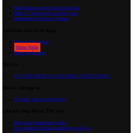
Nhận bảng tin việc làm chuyên sâu
Mẫu CV ứng tuyển vào Big Corp
Internship & Fresher Connect
Tài khoản nhà tuyển dụng
Đăng ký tài khoản
Đăng Nhập
Đăng tuyển ngay
Dịch vụ
TƯ VẤN DỊCH VỤ CHO NHÀ TUYỂN DỤNG
Đối tác cần hợp tác
Tổ chức, câu lạc bộ hợp tác
Liên kết cùng đối tác ENI Jobs
Đào tạo kỹ năng thực chiến
Học chứng chỉ chuyên nghiệp cho kỹ sư